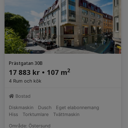
Prästgatan 30B
2
17 883 kr
•
107 m
4 Rum och kök
Bostad
Diskmaskin
Dusch
Eget elabonnemang
Hiss
Torktumlare
Tvättmaskin
Område: Östersund