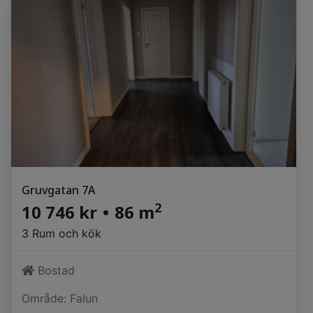
Gruvgatan 7A
2
10 746 kr
•
86 m
3 Rum och kök
Bostad
Område: Falun