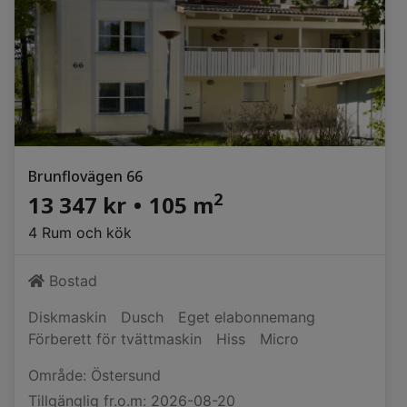
Brunflovägen 66
2
13 347 kr
•
105 m
4 Rum och kök
Bostad
Diskmaskin
Dusch
Eget elabonnemang
Förberett för tvättmaskin
Hiss
Micro
Område: Östersund
Tillgänglig fr.o.m: 2026-08-20