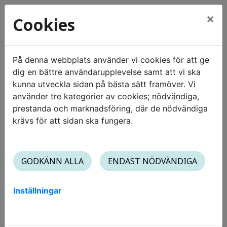
×
Cookies
Hem
Lediga bostäder
På denna webbplats använder vi cookies för att ge
dig en bättre användarupplevelse samt att vi ska
Lediga bostäder
kunna utveckla sidan på bästa sätt framöver. Vi
använder tre kategorier av cookies; nödvändiga,
Vi hyr ut bostäder i nio städer – Luleå, Skellefteå,
prestanda och marknadsföring, där de nödvändiga
Umeå, Östersund, Sundsvall, Gävle, Mora, Falun och
krävs för att sidan ska fungera.
Borlänge. Här publicerar vi våra lediga lägenheter
och uppdaterar sidan löpande.
Vi tillämpar principen först till kvarn. Det innebär att
GODKÄNN ALLA
ENDAST NÖDVÄNDIGA
vi inte har någon kö, inget poängsystem och ingen
förtur.
Inställningar
Om du inte ser några annonser i den stad du söker
just nu, betyder det att vi inte har något ledigt för
tillfället. Skapa gärna ett konto – då får du en notis