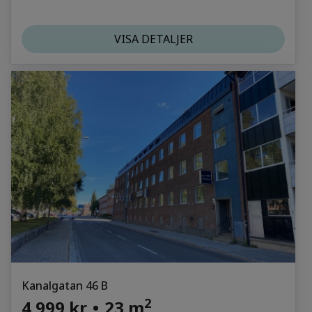
VISA DETALJER
Kanalgatan 46 B
2
4 999 kr
•
23 m